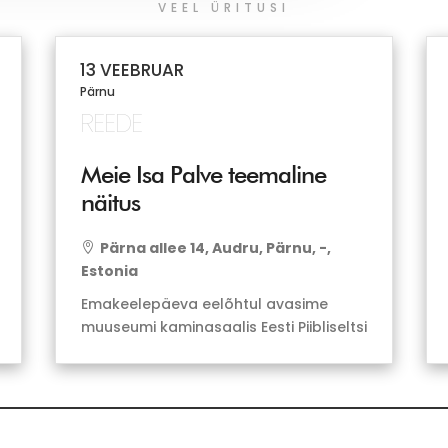
VEEL ÜRITUSI
13 VEEBRUAR
Pärnu
REEDE
Meie Isa Palve teemaline
näitus
Pärna allee 14, Audru, Pärnu, -,

Estonia
Emakeelepäeva eelõhtul avasime
muuseumi kaminasaalis Eesti Piibliseltsi
poolt kokku pandud Meie Isa Palve
teemalise näituse. Aitäh Eesti
Piibliseltsile ja Tuuli Raamatule
taaskord toreda näituse toomise eest
Audrusse! Näitus on avatud […]