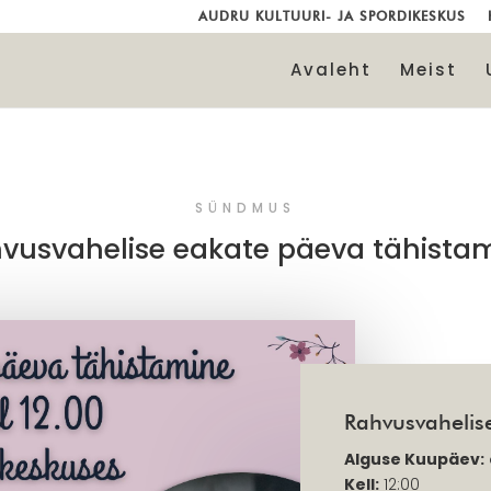
AUDRU KULTUURI- JA SPORDIKESKUS
Avaleht
Meist
SÜNDMUS
vusvahelise eakate päeva tähista
Rahvusvahelis
Alguse Kuupäev:
Kell:
12:00