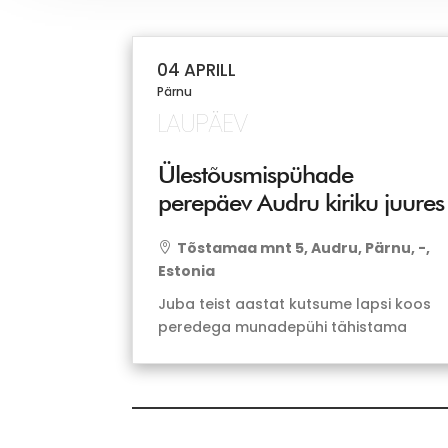
04 APRILL
Pärnu
LAUPÄEV
Ülestõusmispühade
perepäev Audru kiriku juures
Tõstamaa mnt 5, Audru, Pärnu, -,

Estonia
Juba teist aastat kutsume lapsi koos
peredega munadepühi tähistama
põneva lihavõtteraja läbimisega. Rajal
ootavad erinevad
tegevuspunktid: munamängud ja
muna veeretamine kevade ja looduse
avastamine liikumis- ja