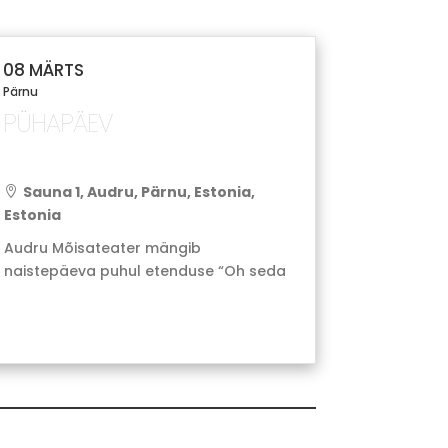
08 MÄRTS
Pärnu
PÜHAPÄEV
Sauna 1, Audru, Pärnu, Estonia,

Estonia
Audru Mõisateater mängib
naistepäeva puhul etenduse “Oh seda
Lutsu” Lavastaja Mart Tõnismäe.Audru
kultuurikeskus kell 12.00Pilet 5,-