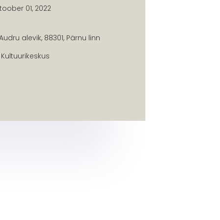
toober 01, 2022
Audru alevik, 88301, Pärnu linn
Kultuurikeskus